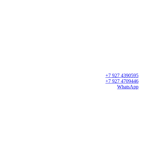
+7 927 4390595
+7 927 4709446
WhatsApp