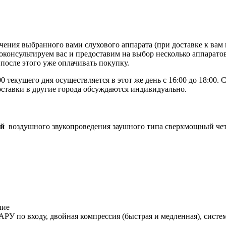
ения выбранного вами слухового аппарата (при доставке к вам н
роконсультируем вас и предоставим на выбор несколько аппарато
после этого уже оплачивать покупку.
0 текущего дня осуществляется в этот же день с 16:00 до 18:00.
оставки в другие города обсуждаются индивидуально.
ый
воздушного звукопроведения заушного типа сверхмощный че
чие
АРУ по входу, двойная компрессия (быстрая и медленная), си