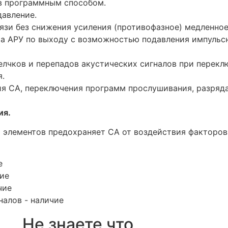
в программным способом.
авление.
язи без снижения усиления (противофазное) медленное
а АРУ по выходу с возможностью подавления импульс
елчков и перепадов акустических сигналов при перек
я.
я СА, переключения программ прослушивания, разряда
ия.
 элементов предохраняет СА от воздействия факторов
е
чие
чие
налов - наличие
Не знаете что